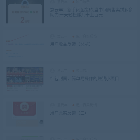
意云丰
项目展示
意云丰：新手闲鱼搬砖,当中间商售卖拼多多
助力,一天轻松赚几十上百元
意云丰
用户真实反馈
用户收益反馈（总览）
意云丰
项目展示
红包封面，简单易操作的赚钱小项目
意云丰
用户真实反馈
用户真实反馈（三）
意云丰
用户真实反馈