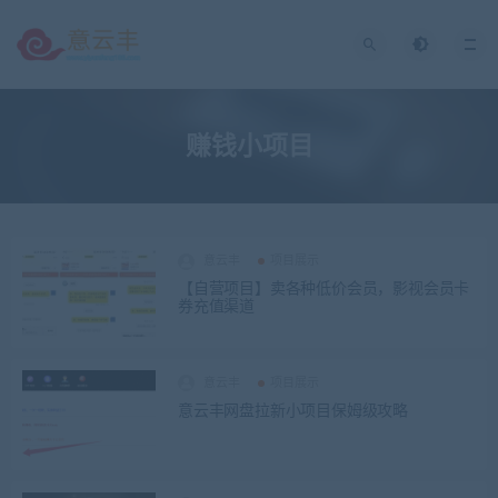
赚钱小项目
意云丰
项目展示
【自营项目】卖各种低价会员，影视会员卡
券充值渠道
意云丰
项目展示
意云丰网盘拉新小项目保姆级攻略