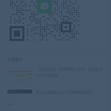
文章展示
【自营项目】卖各种低价会员，影视会员
卡券充值渠道
意云丰网盘拉新小项目保姆级攻略